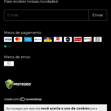
Para receber nossas novidades!
Meios de pagamento
Meios de envio
Copyright Central Celular - 10675047000109 - 2026. Todos os direitos
Ao navegar por este site
você aceita o uso de cookies
para
reservados.