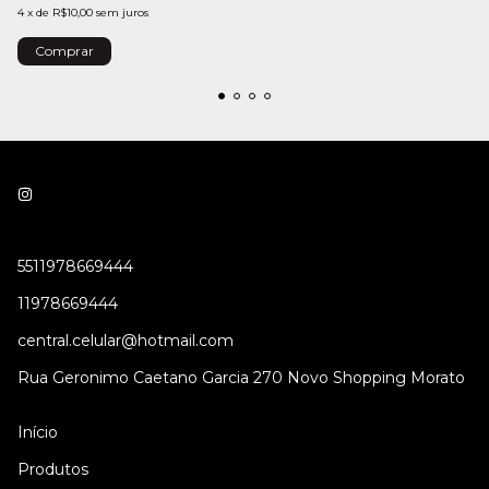
4
x
de
R$10,00
sem juros
5511978669444
11978669444
central.celular@hotmail.com
Rua Geronimo Caetano Garcia 270 Novo Shopping Morato
Início
Produtos