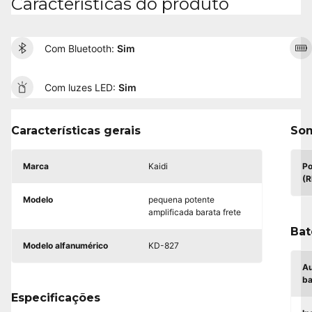
Características do produto
Com Bluetooth:
Sim
Com luzes LED:
Sim
Características gerais
So
Marca
Kaidi
Po
(
Modelo
pequena potente
amplificada barata frete
Bat
Modelo alfanumérico
KD-827
A
ba
Especificações