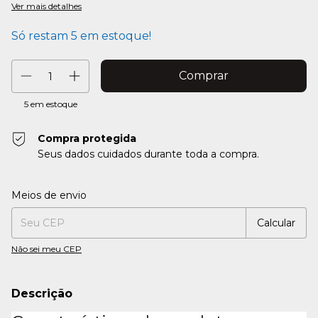
Ver mais detalhes
Só restam
5
em estoque!
5
em estoque
Compra protegida
Seus dados cuidados durante toda a compra.
Entregas para o CEP:
Alterar CEP
Meios de envio
Calcular
Não sei meu CEP
Descrição