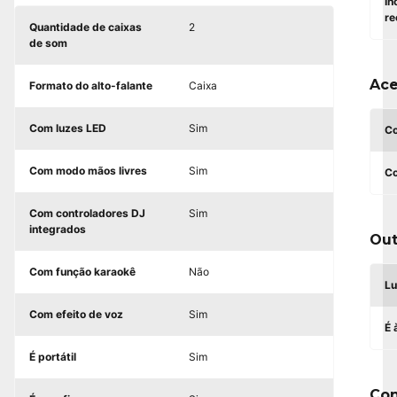
In
re
Quantidade de caixas
2
de som
Ace
Formato do alto-falante
Caixa
Com luzes LED
Sim
C
Com modo mãos livres
Sim
C
Com controladores DJ
Sim
integrados
Out
Com função karaokê
Não
Lu
Com efeito de voz
Sim
É 
É portátil
Sim
Con