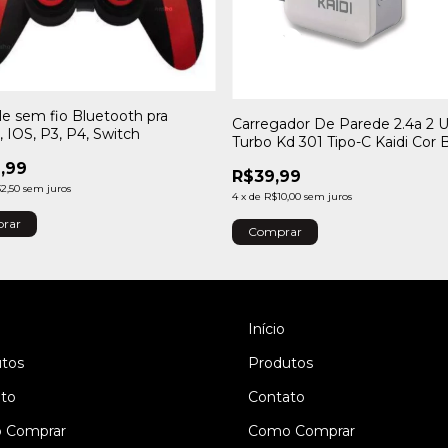
le sem fio Bluetooth pra
Carregador De Parede 2.4a 2 
 IOS, P3, P4, Switch
Turbo Kd 301 Tipo-C Kaidi Cor 
,99
R$39,99
2,50
sem juros
4
x
de
R$10,00
sem juros
rar
Início
tos
Produtos
to
Contato
 Comprar
Como Comprar