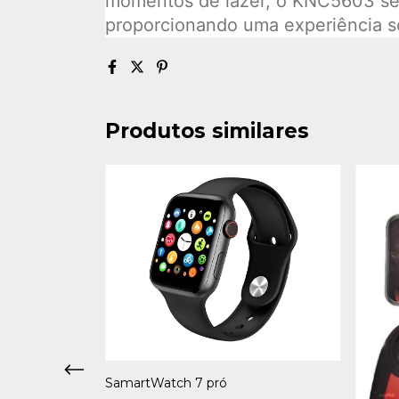
momentos de lazer, o KNC5603 se 
proporcionando uma experiência s
Produtos similares
SamartWatch 7 pró