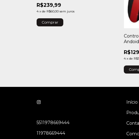
R$239,99
i GaN USB-c
4
x
de
R$60,00
sem juros
Comprar
Contro
Andoid,
R$129
4
x
de
R$3
Comp
Início
Produ
5511978669444
Conta
11978669444
Como