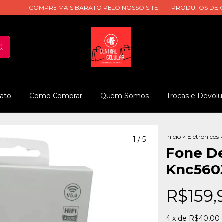
COMPRE MAIS BARATO PELO NOSSO SITE!
PRODUTOS DE QUAL
ato
Como Comprar
Quem Somos
Trocas e Devol
Início
>
Eletronicos
1
/
5
Fone De
Knc560
R$159,
4
x de
R$40,00