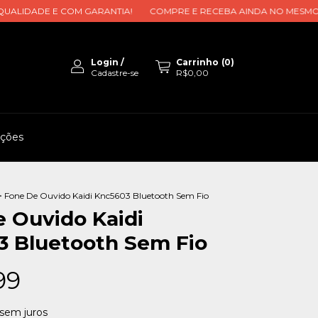
IDADE E COM GARANTIA!
COMPRE E RECEBA AINDA NO MESMO DIA
Login
/
Carrinho
(
0
)
Cadastre-se
R$0,00
uções
>
Fone De Ouvido Kaidi Knc5603 Bluetooth Sem Fio
 Ouvido Kaidi
3 Bluetooth Sem Fio
99
sem juros