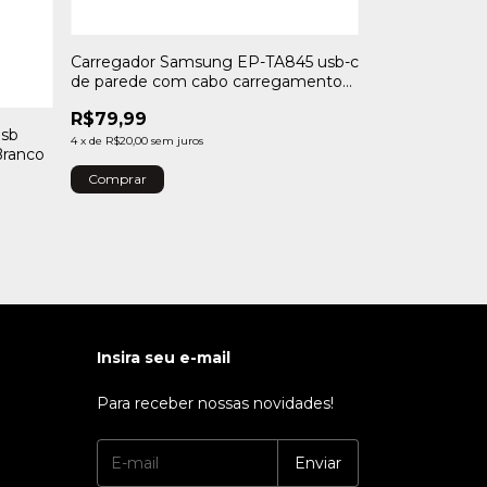
Carregador Samsung EP-TA845 usb-c
de parede com cabo carregamento
super rápida preto
R$79,99
Usb
Fone De Ouvi
4
x
de
R$20,00
sem juros
Branco
Academia Sem
Preto Cor da l
R$164,99
4
x
de
R$41,25
sem j
Insira seu e-mail
Para receber nossas novidades!